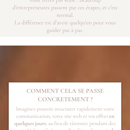
Vous n’êtes pas seule : beaucoup
d’entrepreneures passent par ces étapes, et c’est
normal.
La différence est d’avoir quelqu’un pour vous
guider pas à pas.
COMMENT CELA SE PASSE
CONCRETEMENT ?
Imaginez pouvoir structurer rapidement votre
communication, votre site web et vos offres
en
quelques jours
, au lieu de tâtonner pendant des