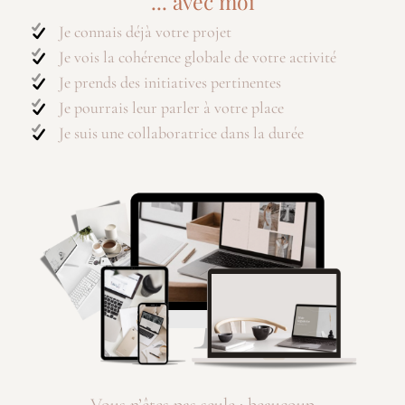
... avec moi
Je connais déjà votre projet
Je vois la cohérence globale de votre activité
Je prends des initiatives pertinentes
Je pourrais leur parler à votre place
Je suis une collaboratrice dans la durée