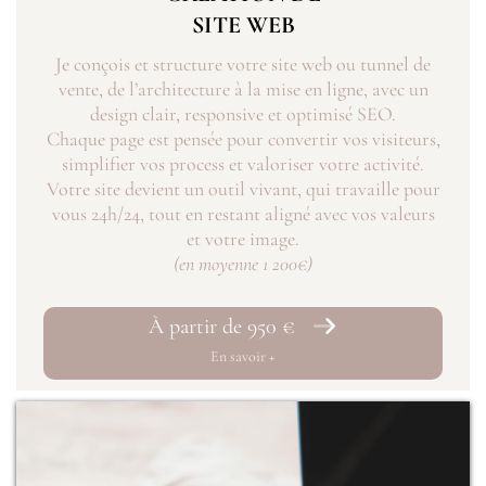
SITE WEB
Je conçois et structure votre site web ou tunnel de
vente, de l’architecture à la mise en ligne, avec un
design clair, responsive et optimisé SEO.
Chaque page est pensée pour convertir vos visiteurs,
simplifier vos process et valoriser votre activité.
Votre site devient un outil vivant, qui travaille pour
vous 24h/24, tout en restant aligné avec vos valeurs
et votre image.
(en moyenne 1 200€)
À partir de 950 €
En savoir +