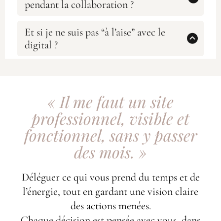
pendant la collaboration ?
proposés
uniquement si vous en avez besoin
.
Vous n’êtes pas bloqué·e.
Les échanges sont simples et cadrés :
questionnaire de départ,
Et si je ne suis pas “à l’aise” avec le
rendez-vous de clarification,
digital ?
validations par étapes.
C’est précisément pour ça que je fais ce métier.
Tout est pensé pour que vous sachiez
où on en est
,
ce
Je vulgarise, j’explique, je rassure.
qui est en cours
et
ce qui arrive ensuite
.
Vous n’avez pas besoin de compétences techniques pour
avancer.
« Il me faut un site
professionnel, visible et
fonctionnel, sans y passer
des mois. »
Déléguer ce qui vous prend du temps et de
l’énergie, tout en gardant une vision claire
des actions menées.
Chaque décision est pensée avec vous, dans